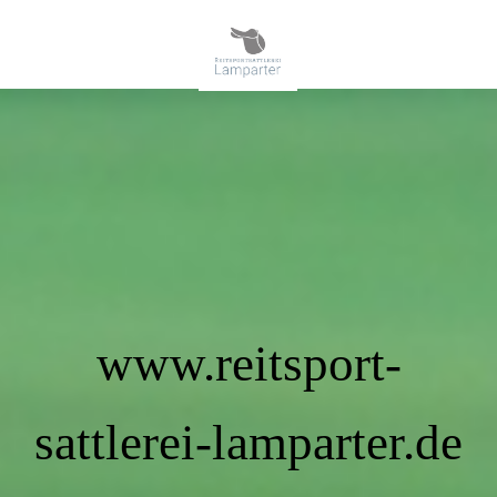
www.reitsport-
sattlerei-lamparter.de